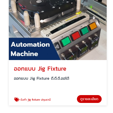
ออกแบบ Jig Fixture
ออกแบบ Jig Fixture ดี.ดี.ดี.ออโต้
ดูรายละเอียด
รับทํา jig fixture ปทุมธานี