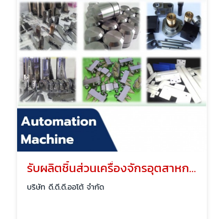
รับผลิตชิ้นส่วนเครื่องจักรอุตสาหกรรม
บริษัท ดี.ดี.ดี.ออโต้ จำกัด