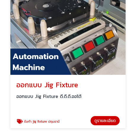
ออกแบบ Jig Fixture
ออกแบบ Jig Fixture ดี.ดี.ดี.ออโต้
ดูรายละเอียด
รับทํา jig fixture ปทุมธานี